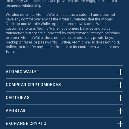
third-party virtual asset service providers before engagement into a
business relationship.
We also note that Atomic Wallet is not the creator of and does not
have any control over any of the virtual currencies that the Atomic
Desktop and Mobile Wallet Applications allow Atomic Wallet’
customers to use. Atomic Wallet’ customers balance and actual
transaction history are supported by each cryptocurrency blockchain
explorer. Atomic Wallet does not collect or store any private keys,
backup phrases or passwords. Further, Atomic Wallet does not hold,
collect, or transfer any assets from or to its customers wallets in any
form.
ATOMIC WALLET
COMPRAR CRIPTOMOEDAS
CARTEIRAS
APOSTAR
EXCHANGE CRYPTO