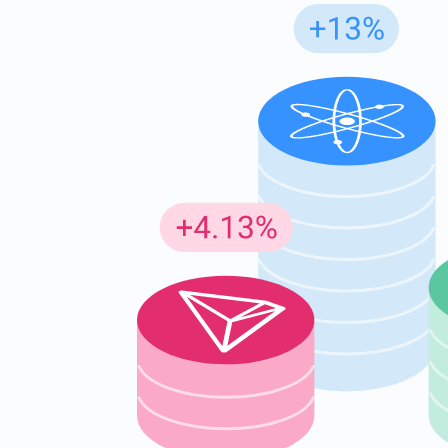
Insc
Seja o p
criptogr
supp