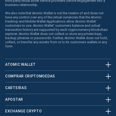
third-party virtual asset service providers before engagement into a
business relationship.
We also note that Atomic Wallet is not the creator of and does not
have any control over any of the virtual currencies that the Atomic
Desktop and Mobile Wallet Applications allow Atomic Wallet’
customers to use. Atomic Wallet’ customers balance and actual
transaction history are supported by each cryptocurrency blockchain
explorer. Atomic Wallet does not collect or store any private keys,
backup phrases or passwords. Further, Atomic Wallet does not hold,
collect, or transfer any assets from or to its customers wallets in any
form.
ATOMIC WALLET
COMPRAR CRIPTOMOEDAS
CARTEIRAS
APOSTAR
EXCHANGE CRYPTO