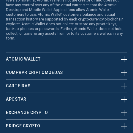
We also note that Atomic Wallet is not the creator of and does not
have any control over any of the virtual currencies that the Atomic
Desktop and Mobile Wallet Applications allow Atomic Wallet’
customers to use. Atomic Wallet’ customers balance and actual
transaction history are supported by each cryptocurrency blockchain
explorer. Atomic Wallet does not collect or store any private keys,
backup phrases or passwords. Further, Atomic Wallet does not hold,
collect, or transfer any assets from or to its customers wallets in any
form.
ATOMIC WALLET
COMPRAR CRIPTOMOEDAS
CARTEIRAS
APOSTAR
EXCHANGE CRYPTO
BRIDGE CRYPTO