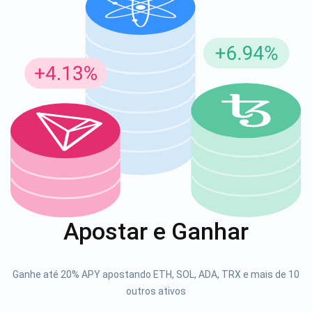
Inscreva-se para atualizações
Seja o primeiro a receber as últimas atualizações do
projeto e guias de criptografia
support@atomicwallet.io
1000.000
Se inscrever
Apostar e Ganhar
Confira nosso YouTube
Atomic
Ganhe até 20% APY apostando ETH, SOL, ADA, TRX e mais de 10
Se inscrever
outros ativos