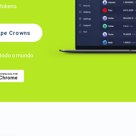
tokens.
ape Crowns
todo o mundo