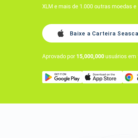
XLM e mais de 1.000 outras moedas e 
Baixe a Carteira Seasc
Aprovado por
15,000,000
usuários em 