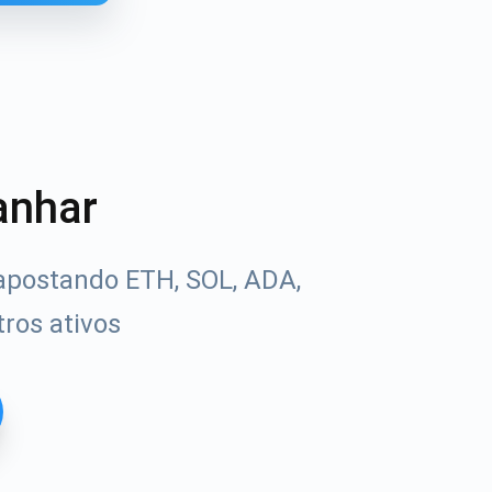
anhar
apostando ETH, SOL, ADA,
ros ativos
Tube
uias de