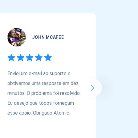
JOHN MCAFEE
Enviei um e-mail ao suporte e
Se você
obtivemos uma resposta em dez
carteira
minutos. O problema foi resolvido.
ativos,
Eu desejo que todos forneçam
@atomic
esse apoio. Obrigado Atomic.
equipe p