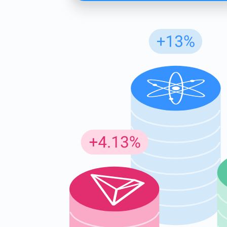
Insc
Seja o p
criptogr
supp