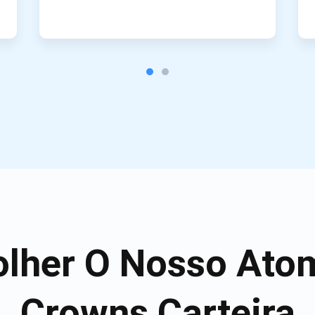
olher O Nosso Ato
Crowns Carteira