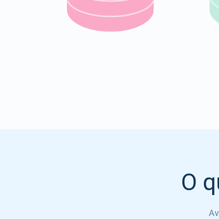
O q
Av