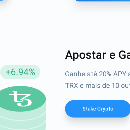
Apostar e G
Ganhe até 20% APY 
reva-se para atualizações
TRX e mais de 10 out
Confira nosso You
rimeiro a receber as últimas atualizações do projeto e g
afia
ort@atomicwallet.io
Stake Crypto
1000.000
Se inscrever