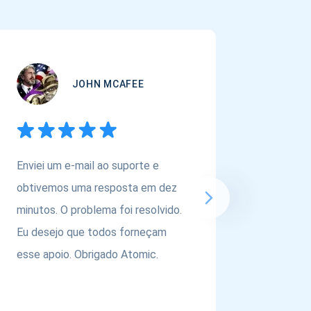
JOHN MCAFEE
Enviei um e-mail ao suporte e
Se você
obtivemos uma resposta em dez
carteira
minutos. O problema foi resolvido.
ativos,
Eu desejo que todos forneçam
@atomic
esse apoio. Obrigado Atomic.
equipe p