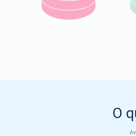
O q
Av