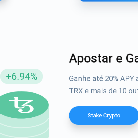
Apostar e G
Ganhe até 20% APY 
reva-se para atualizações
TRX e mais de 10 out
Confira nosso You
rimeiro a receber as últimas atualizações do projeto e g
afia
ort@atomicwallet.io
Stake Crypto
1000.000
Se inscrever