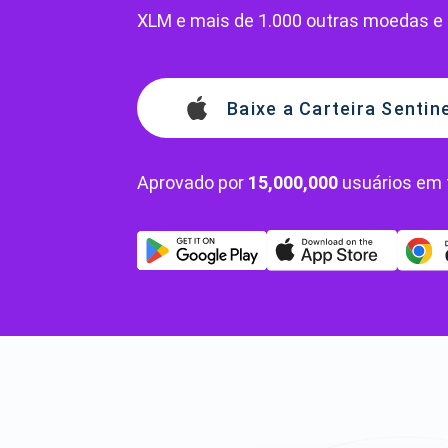
XLM e mais de 1.000 outras moedas e 
Baixe a Carteira Sentin
Aprovado por
15,000,000
usuários em 