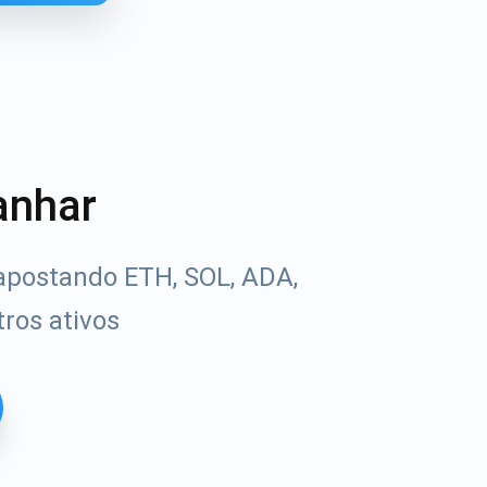
anhar
apostando ETH, SOL, ADA,
ros ativos
Tube
uias de