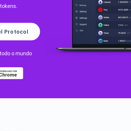
tokens.
el Protocol
todo o mundo