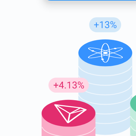
Insc
Seja o p
criptogr
supp