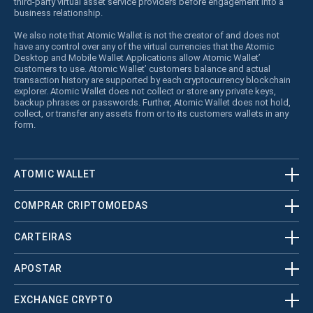
third-party virtual asset service providers before engagement into a
business relationship.
We also note that Atomic Wallet is not the creator of and does not
have any control over any of the virtual currencies that the Atomic
Desktop and Mobile Wallet Applications allow Atomic Wallet’
customers to use. Atomic Wallet’ customers balance and actual
transaction history are supported by each cryptocurrency blockchain
explorer. Atomic Wallet does not collect or store any private keys,
backup phrases or passwords. Further, Atomic Wallet does not hold,
collect, or transfer any assets from or to its customers wallets in any
form.
ATOMIC WALLET
COMPRAR CRIPTOMOEDAS
CARTEIRAS
APOSTAR
EXCHANGE CRYPTO