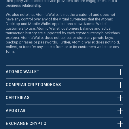
third-party virtual asset service providers before engagement into a
business relationship.
We also note that Atomic Wallet is not the creator of and does not
have any control over any of the virtual currencies that the Atomic
Desktop and Mobile Wallet Applications allow Atomic Wallet’
customers to use. Atomic Wallet’ customers balance and actual
transaction history are supported by each cryptocurrency blockchain
explorer. Atomic Wallet does not collect or store any private keys,
backup phrases or passwords. Further, Atomic Wallet does not hold,
collect, or transfer any assets from or to its customers wallets in any
form.
ATOMIC WALLET
COMPRAR CRIPTOMOEDAS
CARTEIRAS
APOSTAR
EXCHANGE CRYPTO