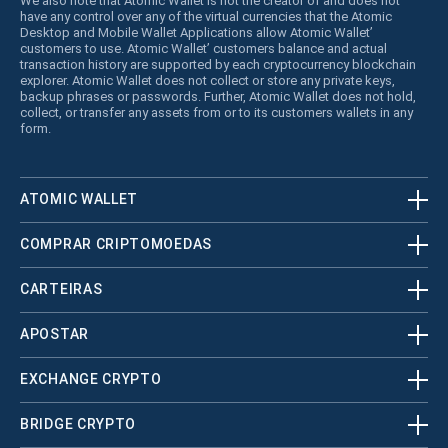
We also note that Atomic Wallet is not the creator of and does not
have any control over any of the virtual currencies that the Atomic
Desktop and Mobile Wallet Applications allow Atomic Wallet’
customers to use. Atomic Wallet’ customers balance and actual
transaction history are supported by each cryptocurrency blockchain
explorer. Atomic Wallet does not collect or store any private keys,
backup phrases or passwords. Further, Atomic Wallet does not hold,
collect, or transfer any assets from or to its customers wallets in any
form.
ATOMIC WALLET
COMPRAR CRIPTOMOEDAS
CARTEIRAS
APOSTAR
EXCHANGE CRYPTO
BRIDGE CRYPTO