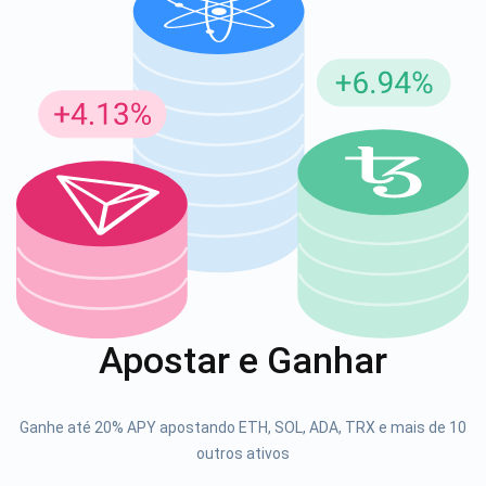
Inscreva-se para atualizações
Seja o primeiro a receber as últimas atualizações do
projeto e guias de criptografia
support@atomicwallet.io
1000.000
Se inscrever
Apostar e Ganhar
Confira nosso YouTube
Atomic
Ganhe até 20% APY apostando ETH, SOL, ADA, TRX e mais de 10
Se inscrever
outros ativos