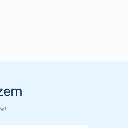
izem
os!