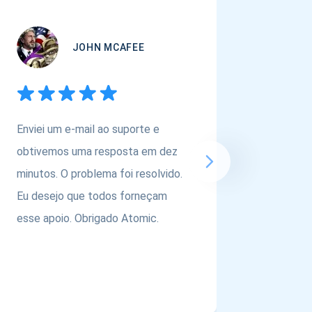
JOHN MCAFEE
Enviei um e-mail ao suporte e
Se você
obtivemos uma resposta em dez
carteira
minutos. O problema foi resolvido.
ativos,
Eu desejo que todos forneçam
@atomic
esse apoio. Obrigado Atomic.
equipe p