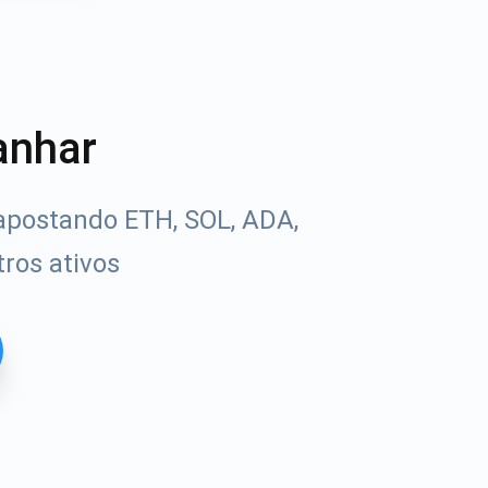
anhar
apostando ETH, SOL, ADA,
ros ativos
Tube
uias de