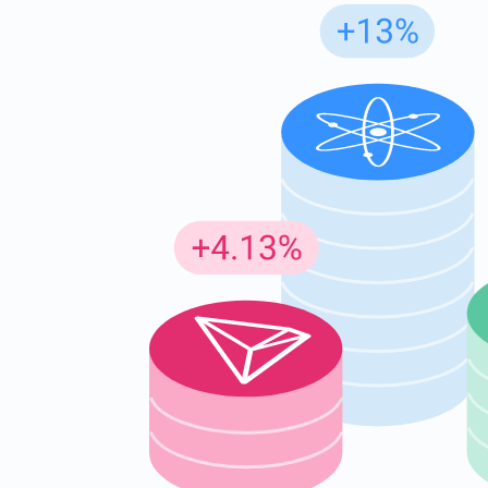
Insc
Seja o p
criptogr
supp