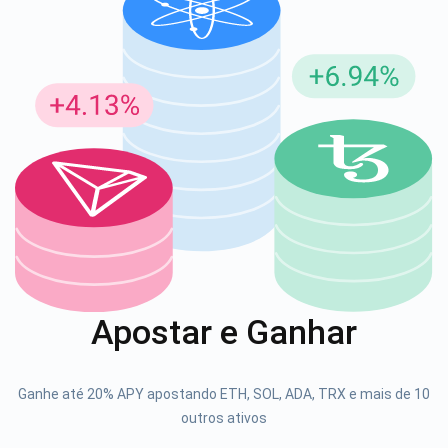
Inscreva-se para atualizações
Seja o primeiro a receber as últimas atualizações do
projeto e guias de criptografia
support@atomicwallet.io
1000.000
Se inscrever
Apostar e Ganhar
Confira nosso YouTube
Atomic
Ganhe até 20% APY apostando ETH, SOL, ADA, TRX e mais de 10
Se inscrever
outros ativos