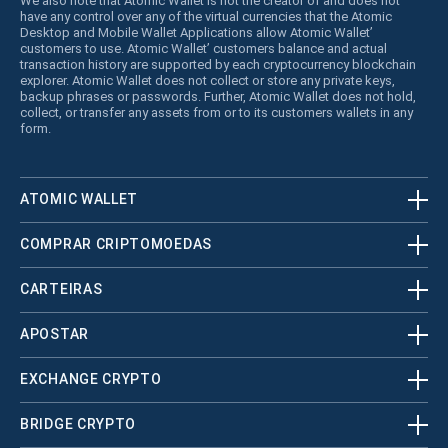
We also note that Atomic Wallet is not the creator of and does not
have any control over any of the virtual currencies that the Atomic
Desktop and Mobile Wallet Applications allow Atomic Wallet’
customers to use. Atomic Wallet’ customers balance and actual
transaction history are supported by each cryptocurrency blockchain
explorer. Atomic Wallet does not collect or store any private keys,
backup phrases or passwords. Further, Atomic Wallet does not hold,
collect, or transfer any assets from or to its customers wallets in any
form.
ATOMIC WALLET
COMPRAR CRIPTOMOEDAS
CARTEIRAS
APOSTAR
EXCHANGE CRYPTO
BRIDGE CRYPTO