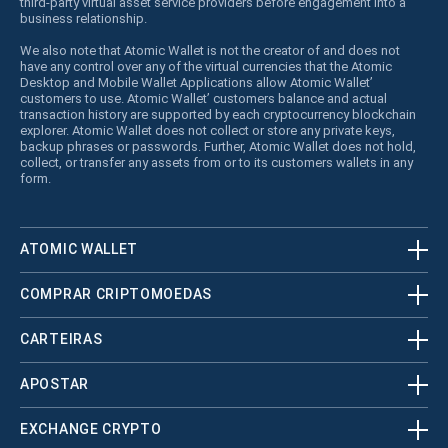
third-party virtual asset service providers before engagement into a
business relationship.
We also note that Atomic Wallet is not the creator of and does not
have any control over any of the virtual currencies that the Atomic
Desktop and Mobile Wallet Applications allow Atomic Wallet’
customers to use. Atomic Wallet’ customers balance and actual
transaction history are supported by each cryptocurrency blockchain
explorer. Atomic Wallet does not collect or store any private keys,
backup phrases or passwords. Further, Atomic Wallet does not hold,
collect, or transfer any assets from or to its customers wallets in any
form.
ATOMIC WALLET
COMPRAR CRIPTOMOEDAS
CARTEIRAS
APOSTAR
EXCHANGE CRYPTO