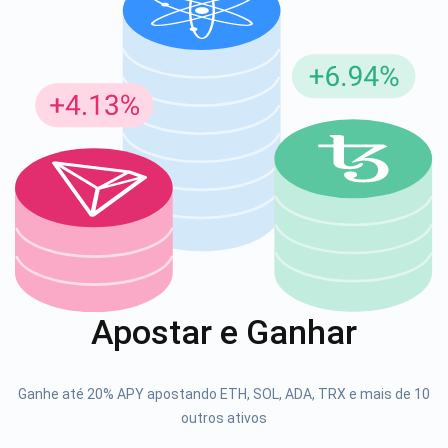
Inscreva-se para atualizações
Seja o primeiro a receber as últimas atualizações do
projeto e guias de criptografia
support@atomicwallet.io
1000.000
Se inscrever
Apostar e Ganhar
Confira nosso YouTube
Atomic
Ganhe até 20% APY apostando ETH, SOL, ADA, TRX e mais de 10
Se inscrever
outros ativos