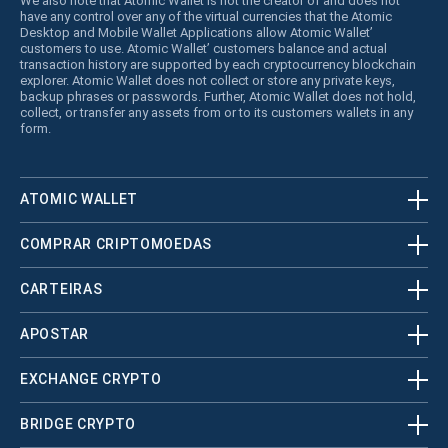
We also note that Atomic Wallet is not the creator of and does not
have any control over any of the virtual currencies that the Atomic
Desktop and Mobile Wallet Applications allow Atomic Wallet’
customers to use. Atomic Wallet’ customers balance and actual
transaction history are supported by each cryptocurrency blockchain
explorer. Atomic Wallet does not collect or store any private keys,
backup phrases or passwords. Further, Atomic Wallet does not hold,
collect, or transfer any assets from or to its customers wallets in any
form.
ATOMIC WALLET
COMPRAR CRIPTOMOEDAS
CARTEIRAS
APOSTAR
EXCHANGE CRYPTO
BRIDGE CRYPTO