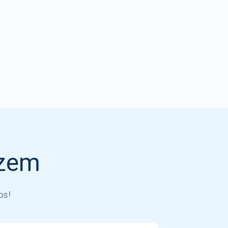
izem
os!