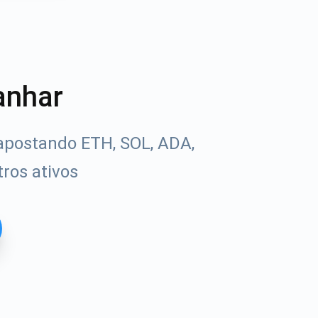
anhar
apostando ETH, SOL, ADA,
ros ativos
Tube
uias de