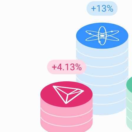
Insc
Seja o p
criptogr
supp