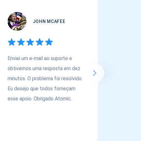
JOHN MCAFEE
Enviei um e-mail ao suporte e
Se você
obtivemos uma resposta em dez
carteira
minutos. O problema foi resolvido.
ativos,
Eu desejo que todos forneçam
@atomic
esse apoio. Obrigado Atomic.
equipe p