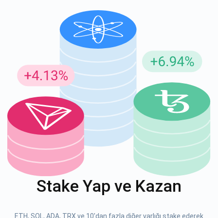
Güncellemeler için Abone Ol
En son proje güncellemelerini ve kripto kılavuzlarını ilk alan
siz olun
support@atomicwallet.io
ABONE OL
Atomic
1000.000
YouTube'umuza göz atın
Stake Yap ve Kazan
ABONE OL
ETH, SOL, ADA, TRX ve 10'dan fazla diğer varlığı stake ederek