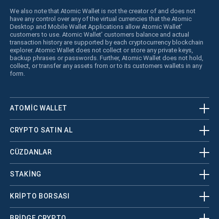
We also note that Atomic Wallet is not the creator of and does not
have any control over any of the virtual currencies that the Atomic
Desktop and Mobile Wallet Applications allow Atomic Wallet’
customers to use. Atomic Wallet’ customers balance and actual
transaction history are supported by each cryptocurrency blockchain
explorer. Atomic Wallet does not collect or store any private keys,
backup phrases or passwords. Further, Atomic Wallet does not hold,
collect, or transfer any assets from or to its customers wallets in any
form.
ATOMIC WALLET
CRYPTO SATIN AL
CÜZDANLAR
STAKING
KRİPTO BORSASI
BRIDGE CRYPTO