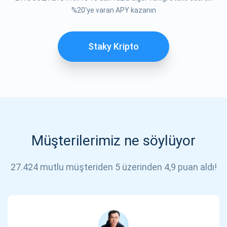
ABONE OL
%20'ye varan APY kazanın
Staky Kripto
Müşterilerimiz ne söylüyor
27.424 mutlu müşteriden 5 üzerinden 4,9 puan aldı!