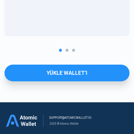
YÜKLE WALLET’I
SUPPORT@ATOMICWALLET.IO
2025 © Atomic Wallet