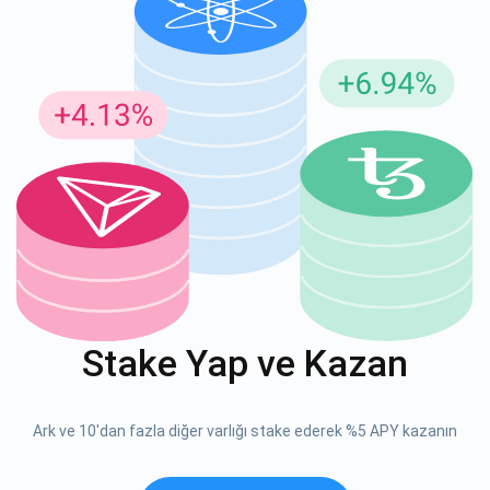
Güncellemeler için Abone Ol
En son proje güncellemelerini ve kripto kılavuzlarını ilk alan
siz olun
support@atomicwallet.io
ABONE OL
Atomic
1000.000
YouTube'umuza göz atın
Stake Yap ve Kazan
ABONE OL
Ark ve 10'dan fazla diğer varlığı stake ederek %5 APY kazanın
ABONE OL