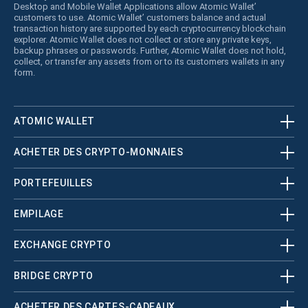
Desktop and Mobile Wallet Applications allow Atomic Wallet’
customers to use. Atomic Wallet’ customers balance and actual
transaction history are supported by each cryptocurrency blockchain
explorer. Atomic Wallet does not collect or store any private keys,
backup phrases or passwords. Further, Atomic Wallet does not hold,
collect, or transfer any assets from or to its customers wallets in any
form.
ATOMIC WALLET
ACHETER DES CRYPTO-MONNAIES
PORTEFEUILLES
EMPILAGE
EXCHANGE CRYPTO
BRIDGE CRYPTO
ACHETER DES CARTES-CADEAUX