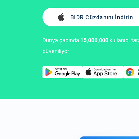
BIDR Cüzdanını İndirin
Dünya çapında
15,000,000
kullanıcı ta
güveniliyor