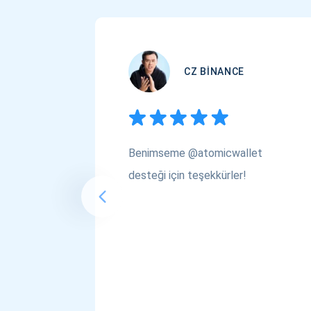
CZ BINANCE
Benimseme @atomicwallet
desteği için teşekkürler!