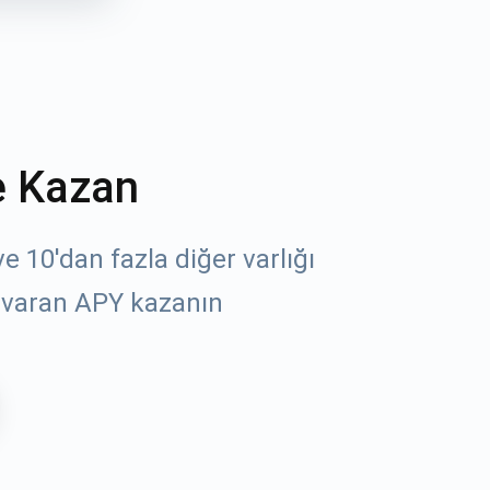
e Kazan
 10'dan fazla diğer varlığı
 varan APY kazanın
öz
un