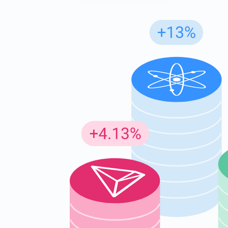
Günc
En son p
supp