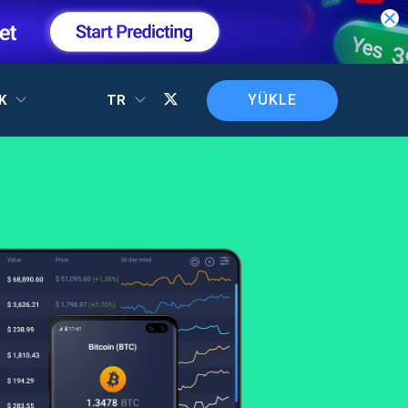
YÜKLE
EK
TR