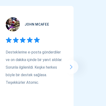
JOHN MCAFEE
Desteklerine e-posta gönderdiler
Çok Varl
ve on dakika içinde bir yanıt aldılar.
arıyors
Sorunla ilgilenildi. Keşke herkes
bakın! A
böyle bir destek sağlasa.
saygılar..
Teşekkürler Atomic.