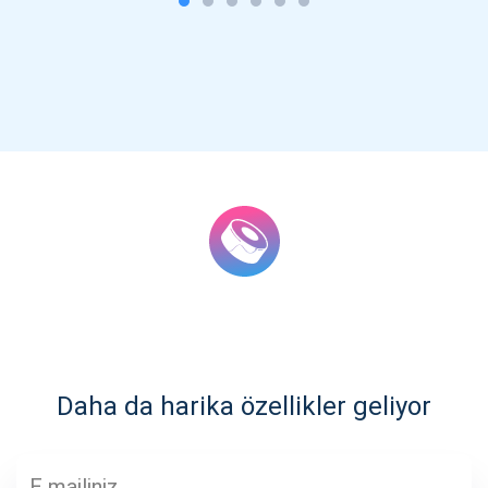
Güncellemeler için Abone Ol
En son proje güncellemelerini ve kripto kılavuzlarını ilk alan
siz olun
support@atomicwallet.io
Daha da harika özellikler geliyor
ABONE OL
Atomic
1000.000
YouTube'umuza göz atın