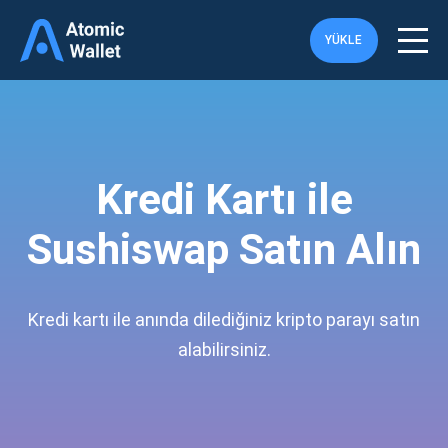
YÜKLE
Kredi Kartı ile
Sushiswap Satın Alın
Kredi kartı ile anında dilediğiniz kripto parayı satın
alabilirsiniz.