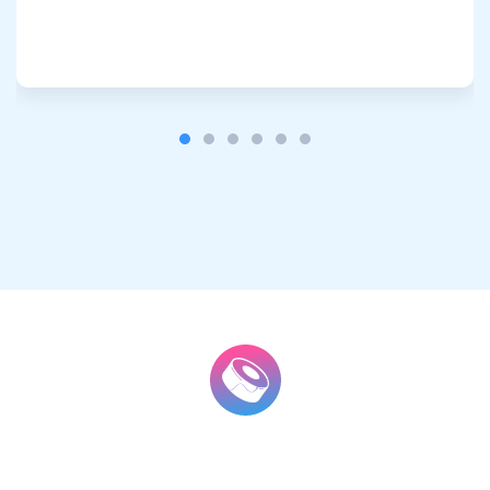
Abonnez-vous pour les mises à jour
Soyez le premier à recevoir les dernières mises à jour du
projet et les guides cryptographiques
support@atomicwallet.io