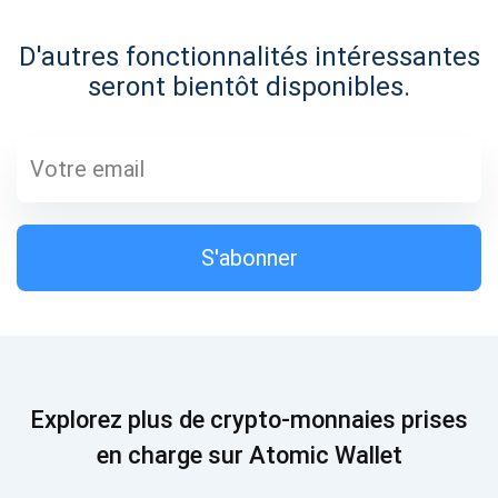
D'autres fonctionnalités intéressantes
S'abonner
700 000
seront bientôt disponibles.
Découvrez notre YouTube
Atomic
S'abonner
S'ABONNER
S'abonner
Explorez plus de crypto-monnaies prises
en charge sur Atomic Wallet