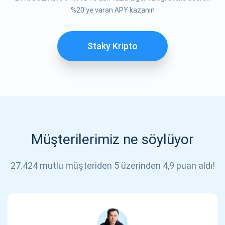
ABONE OL
%20'ye varan APY kazanın
Staky Kripto
Müşterilerimiz ne söylüyor
27.424 mutlu müşteriden 5 üzerinden 4,9 puan aldı!