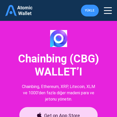
YÜKLE
Chainbing (CBG)
WALLET’I
Chainbing, Ethereum, XRP, Litecoin, XLM
ve 1000'den fazla diğer madeni para ve
jetonu yönetin.
Get on App Store