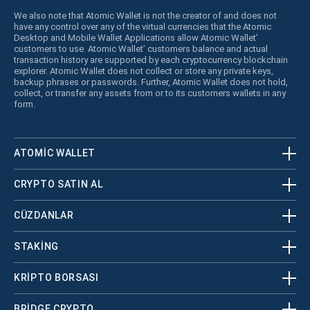
We also note that Atomic Wallet is not the creator of and does not
have any control over any of the virtual currencies that the Atomic
Desktop and Mobile Wallet Applications allow Atomic Wallet’
customers to use. Atomic Wallet’ customers balance and actual
transaction history are supported by each cryptocurrency blockchain
explorer. Atomic Wallet does not collect or store any private keys,
backup phrases or passwords. Further, Atomic Wallet does not hold,
collect, or transfer any assets from or to its customers wallets in any
form.
ATOMIC WALLET
CRYPTO SATIN AL
CÜZDANLAR
STAKING
KRİPTO BORSASI
BRIDGE CRYPTO