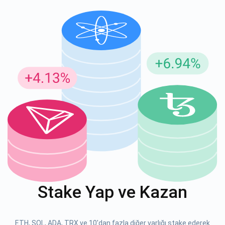
Güncellemeler için Abone Ol
En son proje güncellemelerini ve kripto kılavuzlarını ilk alan
siz olun
support@atomicwallet.io
ABONE OL
Atomic
1000.000
YouTube'umuza göz atın
Stake Yap ve Kazan
ABONE OL
ETH, SOL, ADA, TRX ve 10'dan fazla diğer varlığı stake ederek