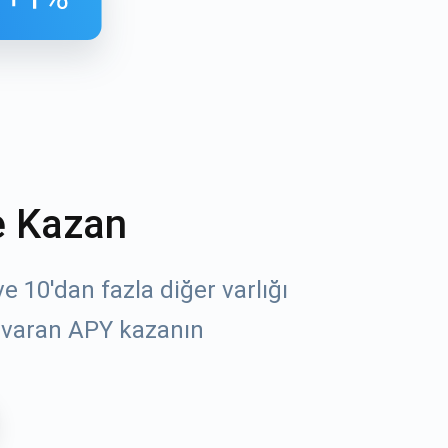
e Kazan
öz
 10'dan fazla diğer varlığı
 varan APY kazanın
un