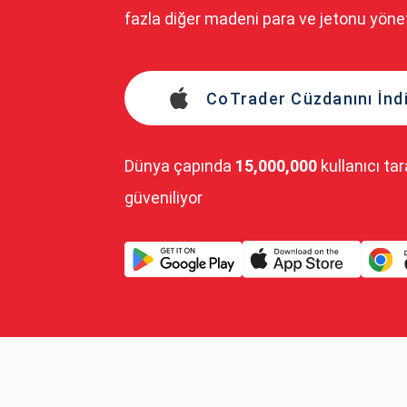
fazla diğer madeni para ve jetonu yönet
CoTrader Cüzdanını İndi
Dünya çapında
15,000,000
kullanıcı ta
güveniliyor