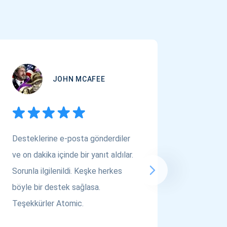
JOHN MCAFEE
Desteklerine e-posta gönderdiler
Çok Varl
ve on dakika içinde bir yanıt aldılar.
arıyors
Sorunla ilgilenildi. Keşke herkes
bakın! A
böyle bir destek sağlasa.
saygılar..
Teşekkürler Atomic.