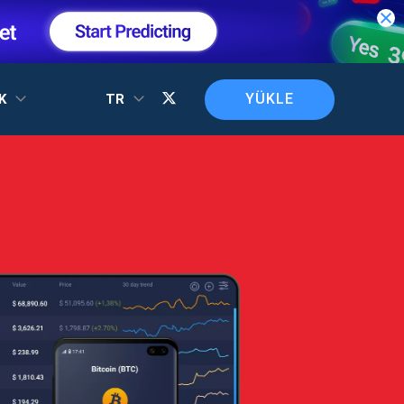
YÜKLE
EK
TR