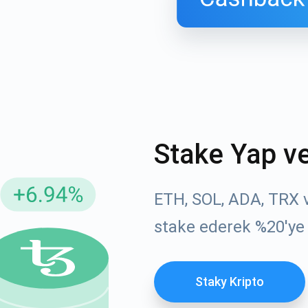
Stake Yap v
ellemeler için Abone Ol
YouTube'umuza g
ETH, SOL, ADA, TRX ve
atın
stake ederek %20'ye
roje güncellemelerini ve kripto kılavuzlarını ilk alan siz ol
ort@atomicwallet.io
ABONE OL
Staky Kripto
Atomic