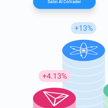
Satın Al Cotrader
Günc
En son p
supp