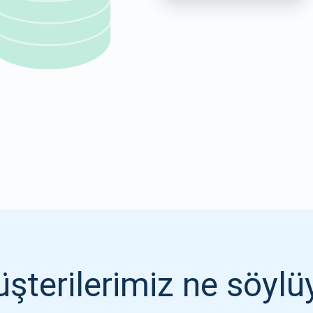
1000.000
ABONE OL
ABONE OL
şterilerimiz ne söylü