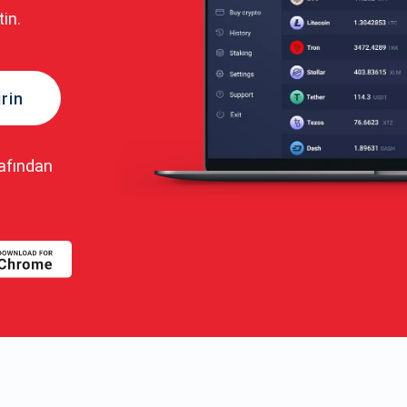
in.
rin
rafından