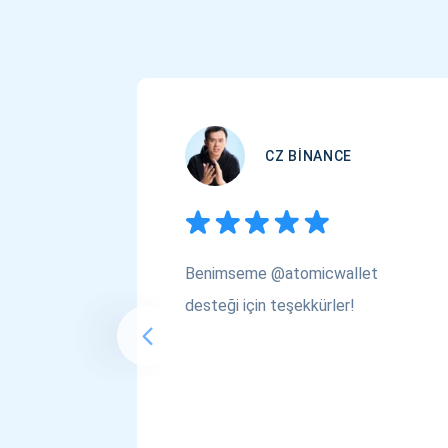
CZ BINANCE
Benimseme @atomicwallet
desteği için teşekkürler!