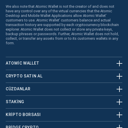
We also note that Atomic Wallet is not the creator of and does not
have any control over any of the virtual currencies that the Atomic
Desktop and Mobile Wallet Applications allow Atomic Wallet’
customers to use. Atomic Wallet’ customers balance and actual
transaction history are supported by each cryptocurrency blockchain
explorer. Atomic Wallet does not collect or store any private keys,
backup phrases or passwords. Further, Atomic Wallet does not hold,
collect, or transfer any assets from or to its customers wallets in any
form.
ATOMIC WALLET
CRYPTO SATIN AL
CÜZDANLAR
STAKING
KRİPTO BORSASI
BRIDGE CRYPTO