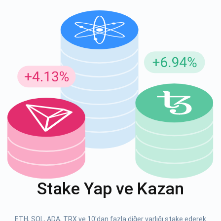
Güncellemeler için Abone Ol
En son proje güncellemelerini ve kripto kılavuzlarını ilk alan
siz olun
support@atomicwallet.io
ABONE OL
Atomic
1000.000
YouTube'umuza göz atın
Stake Yap ve Kazan
ABONE OL
ETH, SOL, ADA, TRX ve 10'dan fazla diğer varlığı stake ederek