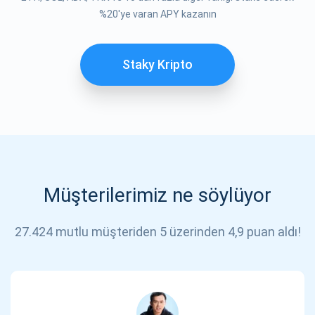
ABONE OL
%20'ye varan APY kazanın
Staky Kripto
Müşterilerimiz ne söylüyor
27.424 mutlu müşteriden 5 üzerinden 4,9 puan aldı!