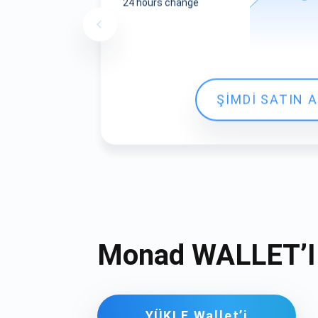
24 hours change
ŞİMDİ SATIN A
Monad WALLET’I
YÜKLE Wallet’i