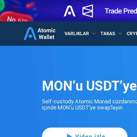
VARLIKLAR
TAKAS
CRY
MON’u USDT’ye 
Self-custody Atomic Monad cüzdanınız
içinde MON’u USDT’ye swap’layın
Video izle