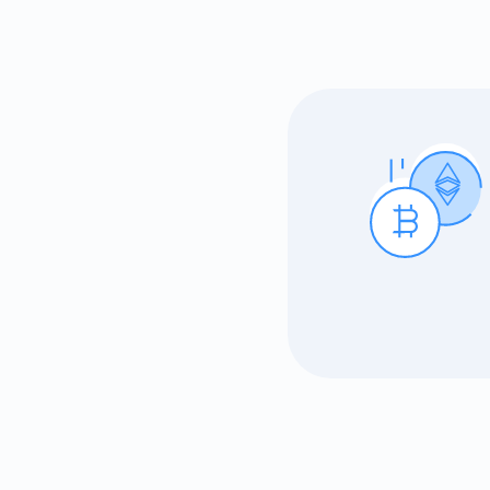
Günc
En son p
supp