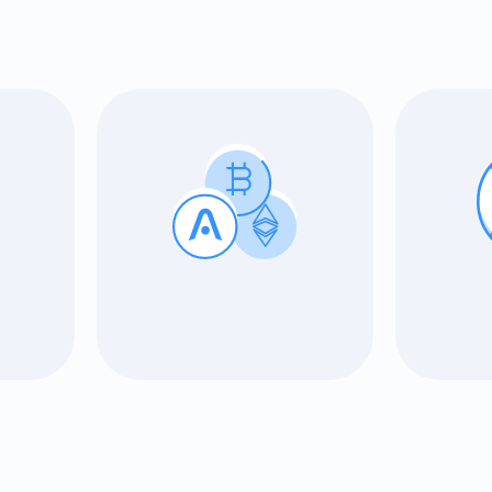
ellemeler için Abone Ol
YouTube'umuza g
atın
roje güncellemelerini ve kripto kılavuzlarını ilk alan siz ol
ort@atomicwallet.io
ABONE OL
Atomic