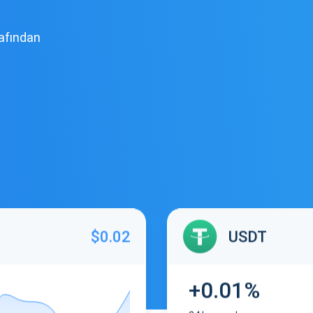
rafından
$0.02
USDT
+0.01%