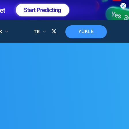
YÜKLE
EK
TR