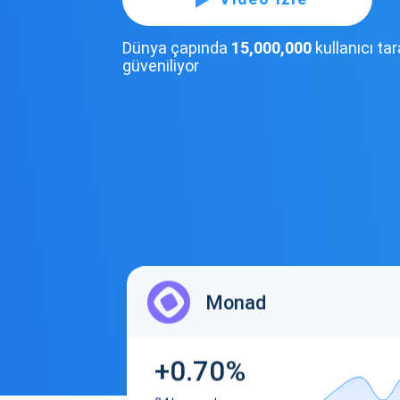
Dünya çapında
15,000,000
kullanıcı ta
güveniliyor
Monad
+0.70%