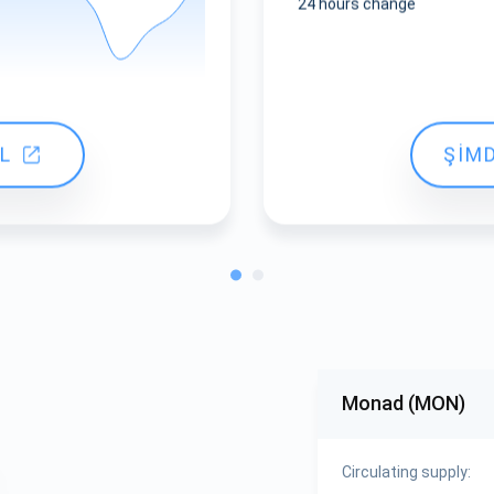
24 hours change
L
ŞİMD
Monad (MON)
Circulating supply: