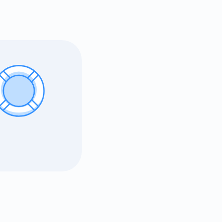
öz
un