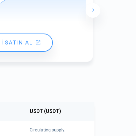
24 hours ch
İ SATIN AL
USDT (USDT)
Circulating supply: