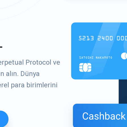
L
erpetual Protocol ve
ın alın. Dünya
el para birimlerini