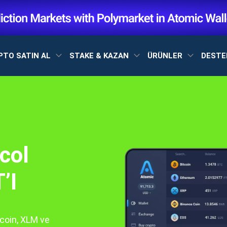
PTO SATIN AL
STAKE & KAZAN
ÜRÜNLER
DEST
col
’I
ecoin, XLM ve