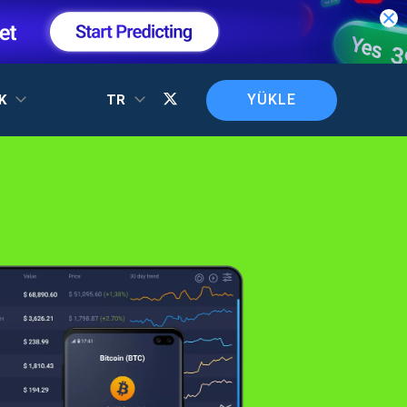
YÜKLE
EK
TR