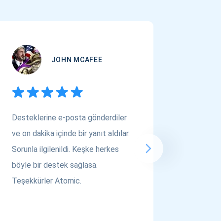
JOHN MCAFEE
Desteklerine e-posta gönderdiler
Çok Varl
ve on dakika içinde bir yanıt aldılar.
arıyors
Sorunla ilgilenildi. Keşke herkes
bakın! A
böyle bir destek sağlasa.
saygılar..
Teşekkürler Atomic.