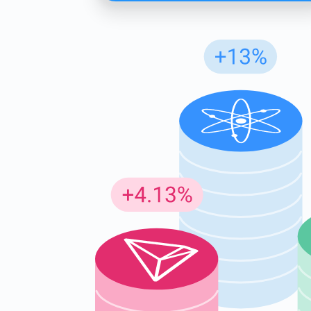
Günc
En son p
supp