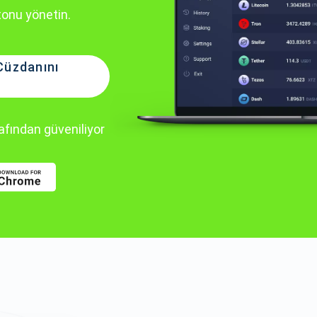
tonu yönetin.
Cüzdanını
rafından güveniliyor