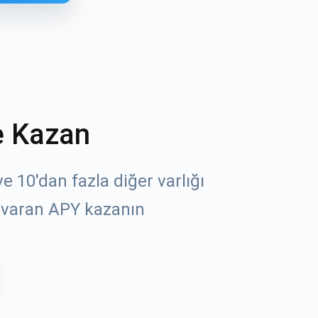
e Kazan
 10'dan fazla diğer varlığı
öz
 varan APY kazanın
un