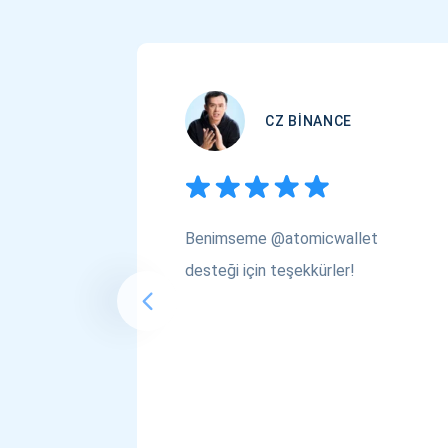
CZ BINANCE
Benimseme @atomicwallet
desteği için teşekkürler!