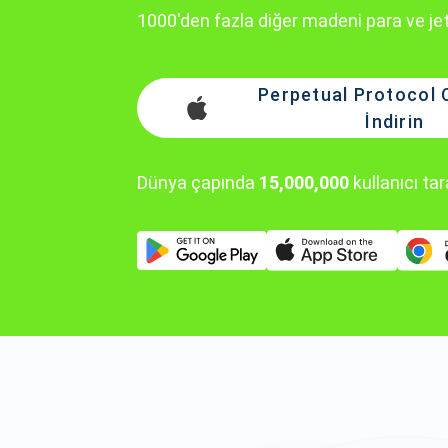
1000'den fazla diğer madeni para ve je
Perpetual Protocol 
İndirin
Dünya çapında
15,000,000
kullanıcı ta