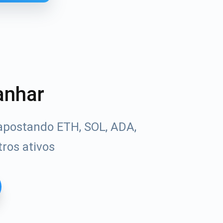
anhar
apostando ETH, SOL, ADA,
ros ativos
Tube
uias de