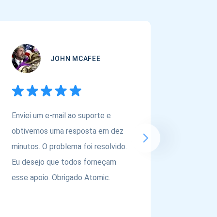
JOHN MCAFEE
Enviei um e-mail ao suporte e
Se você
obtivemos uma resposta em dez
carteira
minutos. O problema foi resolvido.
ativos,
Eu desejo que todos forneçam
@atomic
esse apoio. Obrigado Atomic.
equipe p