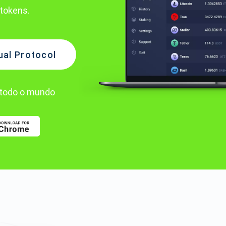
tokens.
ual Protocol
todo o mundo