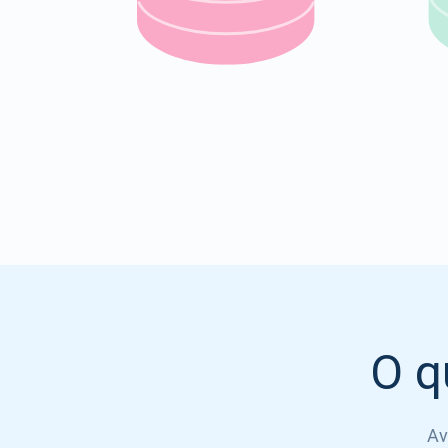
O q
Av