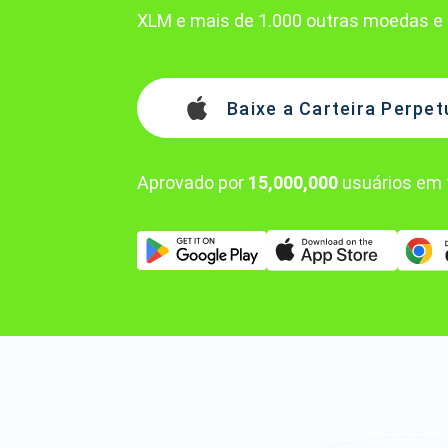
XLM e mais de 1.000 outras moedas e 
Baixe a Carteira Perpet
Aprovado por
15,000,000
usuários em 