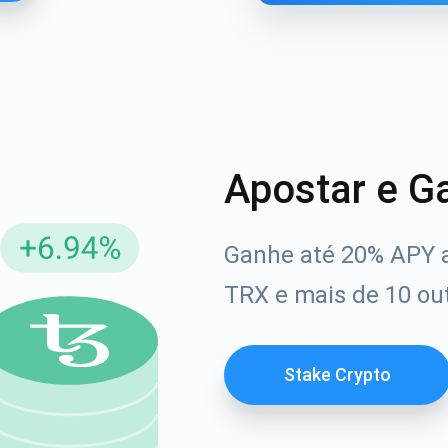
Apostar e G
Ganhe até 20% APY 
reva-se para atualizações
TRX e mais de 10 out
Confira nosso You
rimeiro a receber as últimas atualizações do projeto e g
afia
ort@atomicwallet.io
Stake Crypto
1000.000
Se inscrever