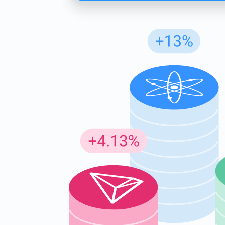
Insc
Seja o p
criptogr
supp