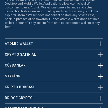
Desktop and Mobile Wallet Applications allow Atomic Wallet’
customers to use. Atomic Wallet’ customers balance and actual
transaction history are supported by each cryptocurrency blockchain
explorer. Atomic Wallet does not collect or store any private keys,
backup phrases or passwords. Further, Atomic Wallet does not hold,
collect, or transfer any assets from or to its customers wallets in any
form.
ATOMIC WALLET
CRYPTO SATIN AL
CÜZDANLAR
STAKING
KRİPTO BORSASI
BRIDGE CRYPTO