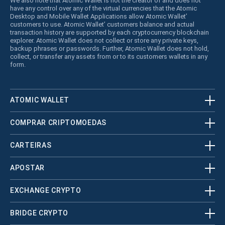
We also note that Atomic Wallet is not the creator of and does not
have any control over any of the virtual currencies that the Atomic
Desktop and Mobile Wallet Applications allow Atomic Wallet’
customers to use. Atomic Wallet’ customers balance and actual
transaction history are supported by each cryptocurrency blockchain
explorer. Atomic Wallet does not collect or store any private keys,
backup phrases or passwords. Further, Atomic Wallet does not hold,
collect, or transfer any assets from or to its customers wallets in any
form.
ATOMIC WALLET
COMPRAR CRIPTOMOEDAS
CARTEIRAS
APOSTAR
EXCHANGE CRYPTO
BRIDGE CRYPTO