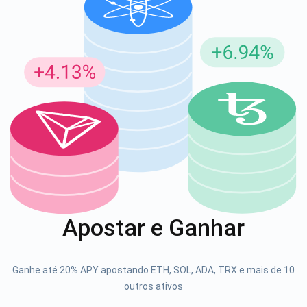
Inscreva-se para atualizações
Seja o primeiro a receber as últimas atualizações do
projeto e guias de criptografia
support@atomicwallet.io
1000.000
Se inscrever
Apostar e Ganhar
Confira nosso YouTube
Atomic
Ganhe até 20% APY apostando ETH, SOL, ADA, TRX e mais de 10
Se inscrever
outros ativos