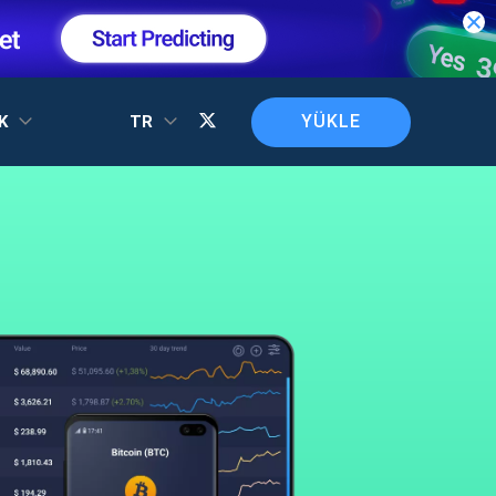
YÜKLE
EK
TR