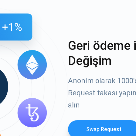
Geri ödeme 
Değişim
Anonim olarak 1000'de
Request takası yapın
alın
Swap Request