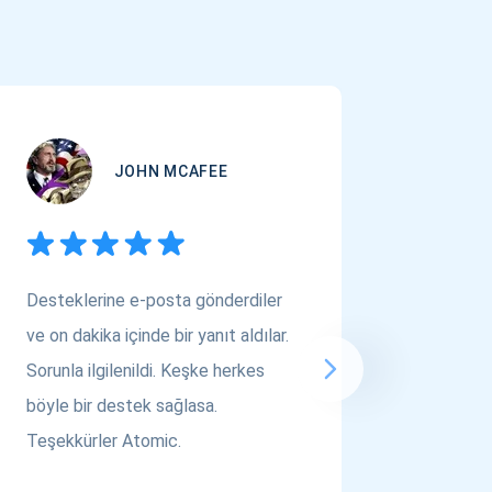
JOHN MCAFEE
Desteklerine e-posta gönderdiler
Çok Varl
ve on dakika içinde bir yanıt aldılar.
arıyors
Sorunla ilgilenildi. Keşke herkes
bakın! A
böyle bir destek sağlasa.
saygılar..
Teşekkürler Atomic.