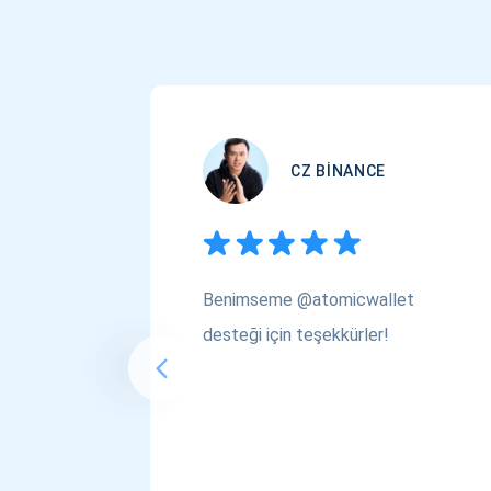
CZ BINANCE
Benimseme @atomicwallet
desteği için teşekkürler!