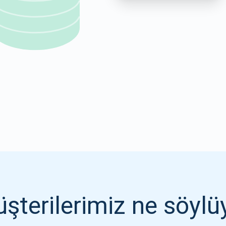
1000.000
ABONE OL
ABONE OL
şterilerimiz ne söylü