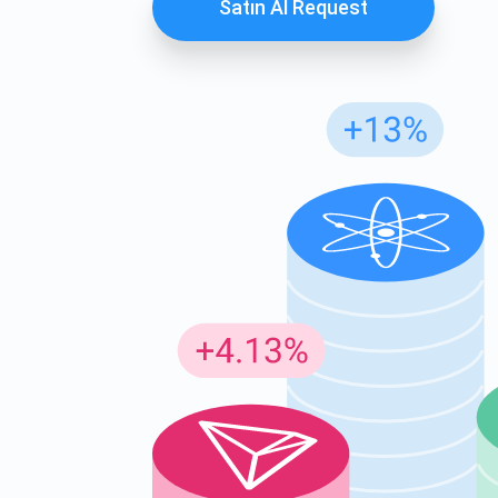
Satın Al Request
Günc
En son p
supp