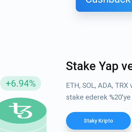
Stake Yap v
ellemeler için Abone Ol
YouTube'umuza g
ETH, SOL, ADA, TRX ve
atın
stake ederek %20'ye
roje güncellemelerini ve kripto kılavuzlarını ilk alan siz ol
ort@atomicwallet.io
ABONE OL
Staky Kripto
Atomic