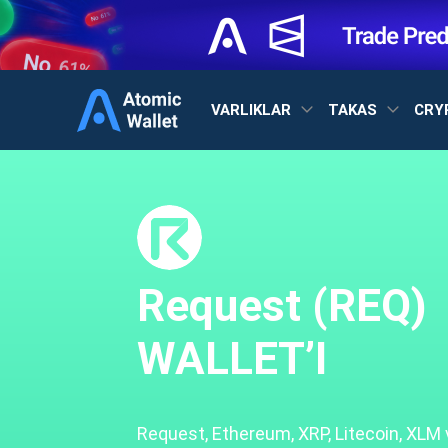
VARLIKLAR
TAKAS
CRY
Request (REQ)
WALLET’I
Request, Ethereum, XRP, Litecoin, XLM