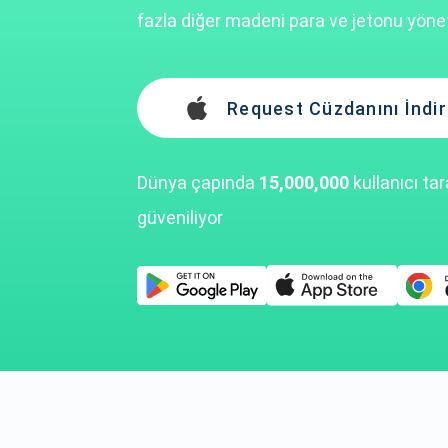
fazla diğer madeni para ve jetonu yönet
Request Cüzdanını İndir
Dünya çapında
15,000,000
kullanıcı ta
güveniliyor