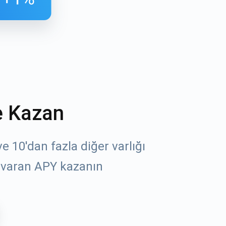
e Kazan
öz
 10'dan fazla diğer varlığı
 varan APY kazanın
un