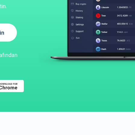
in.
in
rafından