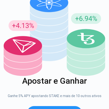
Inscreva-se para atualizações
Seja o primeiro a receber as últimas atualizações do
projeto e guias de criptografia
support@atomicwallet.io
1000.000
Se inscrever
Apostar e Ganhar
Confira nosso YouTube
Atomic
Se inscrever
Ganhe 5% APY apostando STAKE e mais de 10 outros ativos