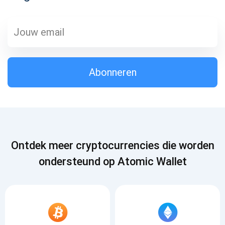
Abonneren
1000.000
Check ons ​​YouTube
Atomic
Abonneren
Abonneren
ABONNEREN
Ontdek meer cryptocurrencies die worden
ondersteund op Atomic Wallet