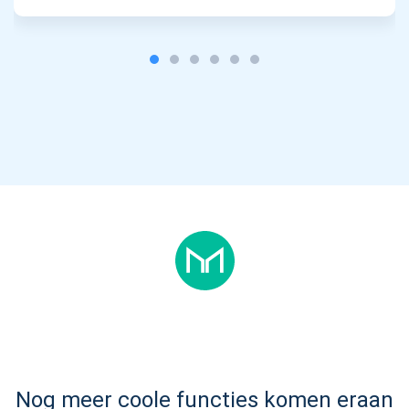
Abonneer u op updates
Ontvang als eerste de nieuwste projectupdates en
cryptogidsen
support@atomicwallet.io
Nog meer coole functies komen eraan