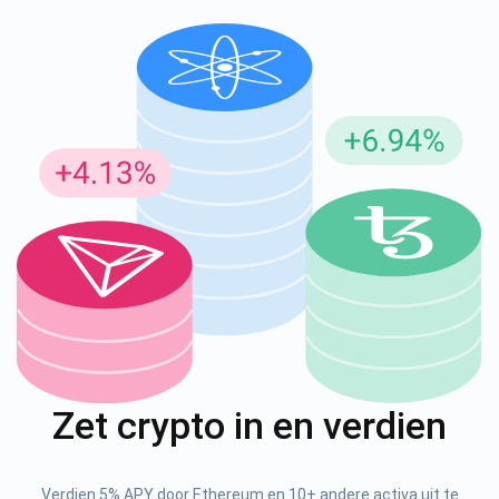
Abonneer u op updates
Ontvang als eerste de nieuwste projectupdates en
cryptogidsen
support@atomicwallet.io
Abonneren
1000.000
Zet crypto in en verdien
Check ons ​​YouTube
Atomic
Verdien 5% APY door Ethereum en 10+ andere activa uit te