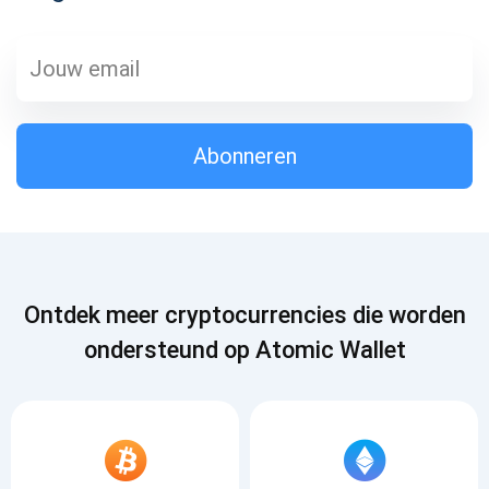
Abonneren
1000.000
Check ons ​​YouTube
Atomic
Abonneren
Abonneren
ABONNEREN
Ontdek meer cryptocurrencies die worden
ondersteund op Atomic Wallet