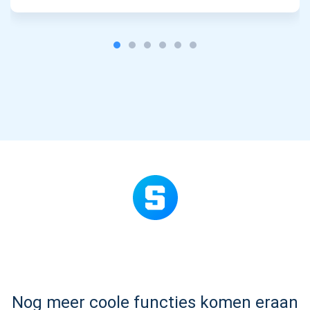
Abonneer u op updates
Ontvang als eerste de nieuwste projectupdates en
cryptogidsen
support@atomicwallet.io
Nog meer coole functies komen eraan