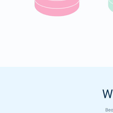
W
Beo