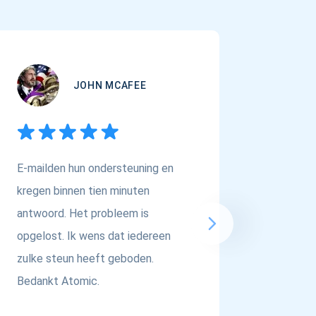
JOHN MCAFEE
E-mailden hun ondersteuning en
Als je o
kregen binnen tien minuten
Multi-As
antwoord. Het probleem is
dan in 
opgelost. Ik wens dat iedereen
respect 
zulke steun heeft geboden.
Bedankt Atomic.