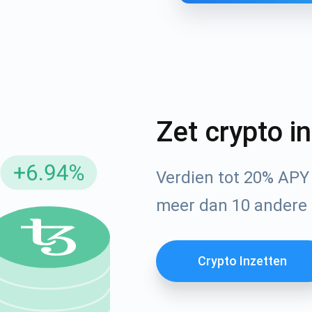
Zet crypto i
Verdien tot 20% APY
neer u op updates
meer dan 10 andere a
Check ons ​​You
 als eerste de nieuwste projectupdates en cryptogidse
ort@atomicwallet.io
Crypto Inzetten
Abonneren
1000.000