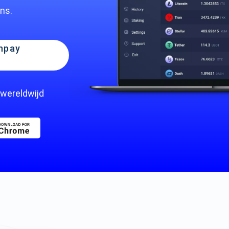
ns.
npay
e
 wereldwijd