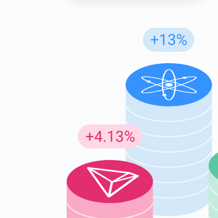
Abon
Ontvang
supp