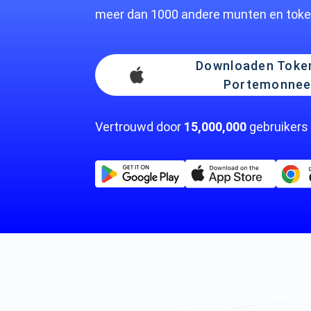
meer dan 1000 andere munten en toke
Downloaden Toke
Portemonne
Vertrouwd door
15,000,000
gebruikers