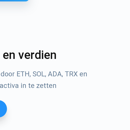
n en verdien
 door ETH, SOL, ADA, TRX en
ctiva in te zetten
Tube
n