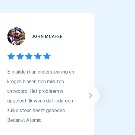
JOHN MCAFEE
E-mailden hun ondersteuning en
Als je o
kregen binnen tien minuten
Multi-As
antwoord. Het probleem is
dan in 
opgelost. Ik wens dat iedereen
respect 
zulke steun heeft geboden.
Bedankt Atomic.