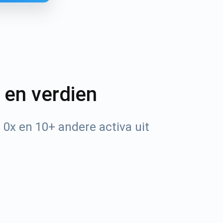
n en verdien
0x en 10+ andere activa uit
Tube
n