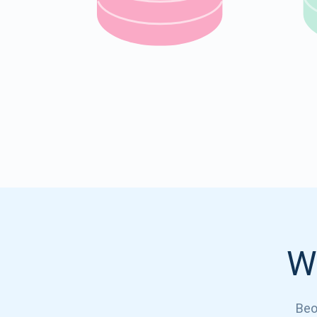
W
Beo