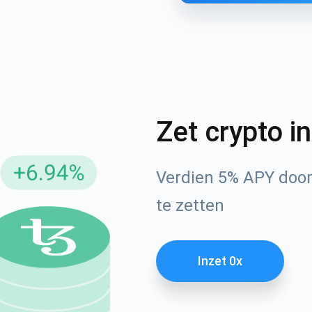
Zet crypto i
Verdien 5% APY door 
neer u op updates
te zetten
Check ons ​​You
 als eerste de nieuwste projectupdates en cryptogidse
ort@atomicwallet.io
Inzet 0x
Abonneren
1000.000