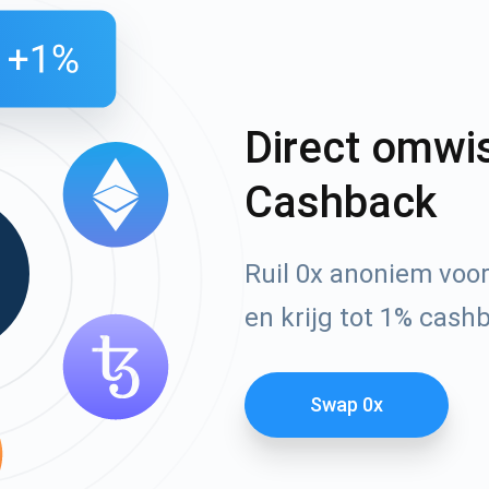
Direct omwi
Cashback
Ruil 0x anoniem voo
en krijg tot 1% cash
Swap 0x