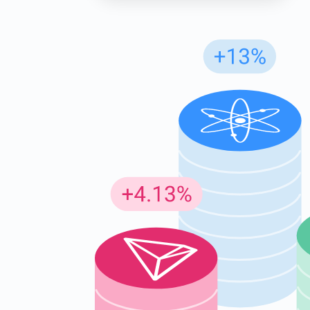
Abon
Ontvang
supp