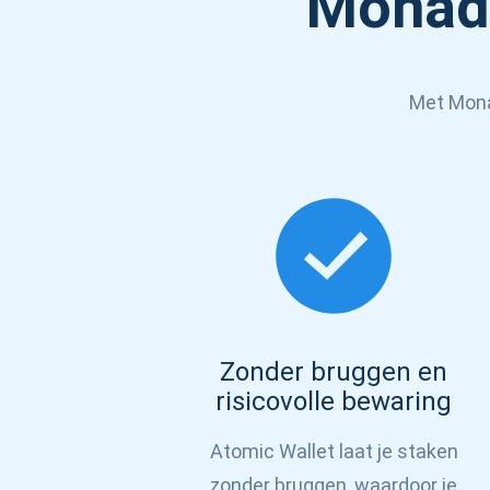
Monad 
Met Monad
Abon
Ontvang
Zonder bruggen en
risicovolle bewaring
supp
Atomic Wallet laat je staken
zonder bruggen, waardoor je