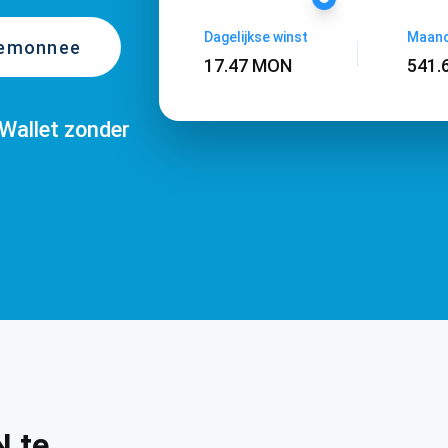
Dagelijkse winst
Maand
temonnee
17.47 MON
541.
Wallet zonder
 te