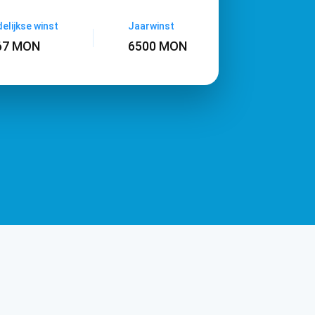
elijkse winst
Jaarwinst
67 MON
6500 MON