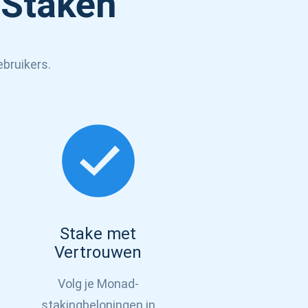
 Staken
ebruikers.
Tube
n
Stake met
Vertrouwen
Volg je Monad-
stakingbeloningen in