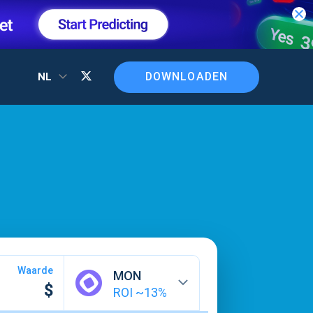
DOWNLOADEN
NL
Waarde
MON
ROI ~
13
%