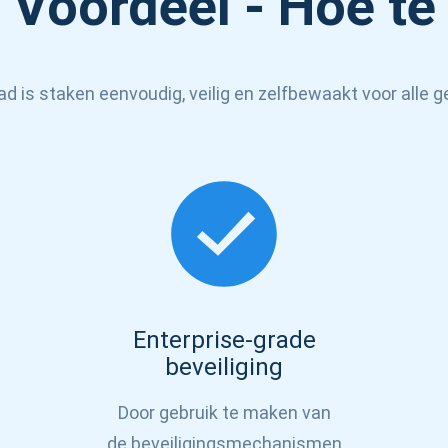
Voordeel - Hoe te
 is staken eenvoudig, veilig en zelfbewaakt voor alle g
neer u op updates
Check ons ​​You
 als eerste de nieuwste projectupdates en cryptogidse
Enterprise-grade
beveiliging
ort@atomicwallet.io
Abonneren
Door gebruik te maken van
1000.000
de beveiligingsmechanismen