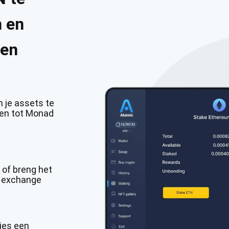
n en
nen
 je assets te
gen tot Monad
of breng het
e exchange
ies een