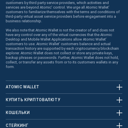
customers by third party service providers, which activities and
services are beyond Atomic’ control. We urge all Atomic Wallet’
customers to familiarize themselves with the terms and conditions of
third-party virtual asset service providers before engagement into a
business relationship.
We also note that Atomic Wallet is not the creator of and does not
have any control over any of the virtual currencies that the Atomic
Desktop and Mobile Wallet Applications allow Atomic Wallet’
customers to use. Atomic Wallet’ customers balance and actual
transaction history are supported by each cryptocurrency blockchain
explorer. Atomic Wallet does not collect or store any private keys,
backup phrases or passwords. Further, Atomic Wallet does not hold,
collect, or transfer any assets from or to its customers wallets in any
form.
ATOMIC WALLET
КУПИТЬ КРИПТОВАЛЮТУ
КОШЕЛЬКИ
СТЕЙКИНГ