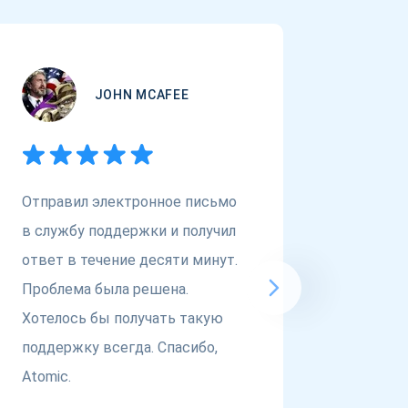
JOHN MCAFEE
Отправил электронное письмо
Если в
в службу поддержки и получил
для не
ответ в течение десяти минут.
присмо
Проблема была решена.
@atomi
Хотелось бы получать такую
респек
поддержку всегда. Спасибо,
этим...
Atomic.