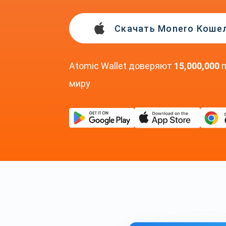
Скачать Monero Коше
Atomic Wallet доверяют
15,000,000
п
миру