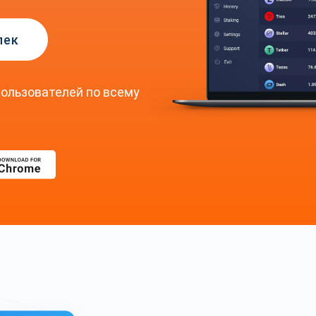
лек
ользователей по всему