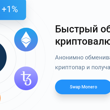
Быстрый о
криптовал
Анонимно обменива
криптопар и получ
Swap Monero