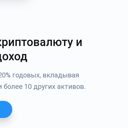
криптовалюту и
доход
20% годовых, вкладывая
и более 10 других активов.
Tube
водства
я