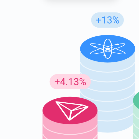
Под
Получа
по крип
supp