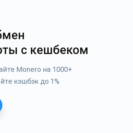
бмен
юты с кешбеком
йте Monero на 1000+
айте кэшбэк до 1%