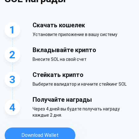
Скачать кошелек
1
Установите приложение в вашу систему
Вкладывайте крипто
2
Внесите SOL на свой счет
Подпишитесь на обновления
Стейкать крипто
3
Получайте первыми последние обновления проекта и
Выберите валидатор и начните стейкинг SOL
руководства по крипто
Получайте награды
4
support@atomicwallet.io
Через 4 дней вы будете получать награду
каждые 2 дня.
Подписывайся
700 000
Download Wallet