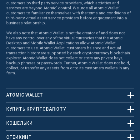
customers by third party service providers, which activities and
services are beyond Atomic’ control. We urge all Atomic Wallet’
customers to familiarize themselves with the terms and conditions of
third-party virtual asset service providers before engagement into a
business relationship.
We also note that Atomic Wallet is not the creator of and does not
have any control over any of the virtual currencies that the Atomic
Desktop and Mobile Wallet Applications allow Atomic Wallet’
customers to use. Atomic Wallet’ customers balance and actual
transaction history are supported by each cryptocurrency blockchain
explorer. Atomic Wallet does not collect or store any private keys,
backup phrases or passwords. Further, Atomic Wallet does not hold,
collect, or transfer any assets from or to its customers wallets in any
form.
ATOMIC WALLET
КУПИТЬ КРИПТОВАЛЮТУ
КОШЕЛЬКИ
СТЕЙКИНГ