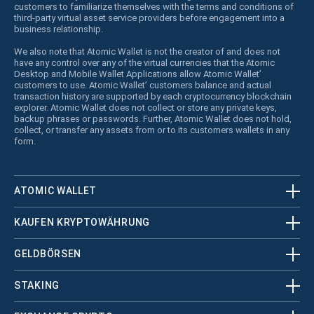
customers to familiarize themselves with the terms and conditions of
third-party virtual asset service providers before engagement into a
business relationship.
We also note that Atomic Wallet is not the creator of and does not
have any control over any of the virtual currencies that the Atomic
Desktop and Mobile Wallet Applications allow Atomic Wallet’
customers to use. Atomic Wallet’ customers balance and actual
transaction history are supported by each cryptocurrency blockchain
explorer. Atomic Wallet does not collect or store any private keys,
backup phrases or passwords. Further, Atomic Wallet does not hold,
collect, or transfer any assets from or to its customers wallets in any
form.
ATOMIC WALLET
KAUFEN KRYPTOWÄHRUNG
GELDBÖRSEN
STAKING