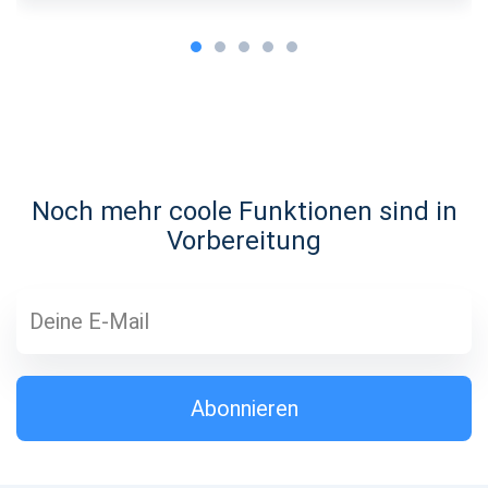
Abonnieren Sie Updates
Seien Sie der Erste, der die neuesten Projekt-Updates und
Noch mehr coole Funktionen sind in
Krypto-Anleitungen erhält
Vorbereitung
support@atomicwallet.io
Abonnieren
1000.000
Abonnieren
Besuchen Sie unseren YouTube
Atomic
Abonnieren