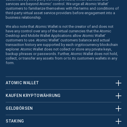
services are beyond Atomic’ control. We urge all Atomic Wallet’
customers to familiarize themselves with the terms and conditions of
third-party virtual asset service providers before engagement into a
business relationship.
We also note that Atomic Wallet is not the creator of and does not
have any control over any of the virtual currencies that the Atomic
Desktop and Mobile Wallet Applications allow Atomic Wallet’
customers to use. Atomic Wallet’ customers balance and actual
transaction history are supported by each cryptocurrency blockchain
explorer. Atomic Wallet does not collect or store any private keys,
backup phrases or passwords. Further, Atomic Wallet does not hold,
collect, or transfer any assets from or to its customers wallets in any
form.
ATOMIC WALLET
KAUFEN KRYPTOWÄHRUNG
GELDBÖRSEN
STAKING