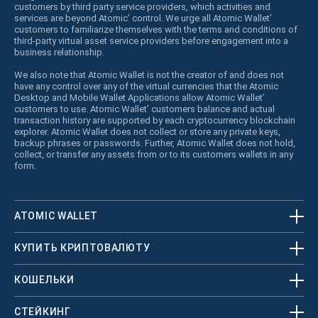
customers by third party service providers, which activities and
services are beyond Atomic’ control. We urge all Atomic Wallet’
customers to familiarize themselves with the terms and conditions of
third-party virtual asset service providers before engagement into a
business relationship.
We also note that Atomic Wallet is not the creator of and does not
have any control over any of the virtual currencies that the Atomic
Desktop and Mobile Wallet Applications allow Atomic Wallet’
customers to use. Atomic Wallet’ customers balance and actual
transaction history are supported by each cryptocurrency blockchain
explorer. Atomic Wallet does not collect or store any private keys,
backup phrases or passwords. Further, Atomic Wallet does not hold,
collect, or transfer any assets from or to its customers wallets in any
form.
ATOMIC WALLET
КУПИТЬ КРИПТОВАЛЮТУ
КОШЕЛЬКИ
СТЕЙКИНГ