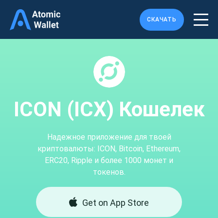
СКАЧАТЬ
ICON (ICX) Кошелек
Надежное приложение для твоей
криптовалюты: ICON, Bitcoin, Ethereum,
ERC20, Ripple и более 1000 монет и
токенов.
Get on App Store