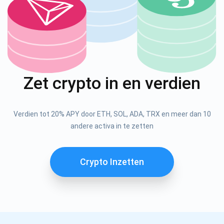
Abonneren
1000.000
Check ons ​​YouTube
Atomic
Abonneren
Zet crypto in en verdien
ABONNEREN
Verdien tot 20% APY door ETH, SOL, ADA, TRX en meer dan 10
andere activa in te zetten
Crypto Inzetten