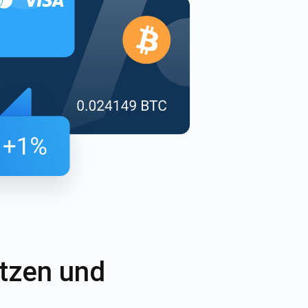
ren
o-
etzen und