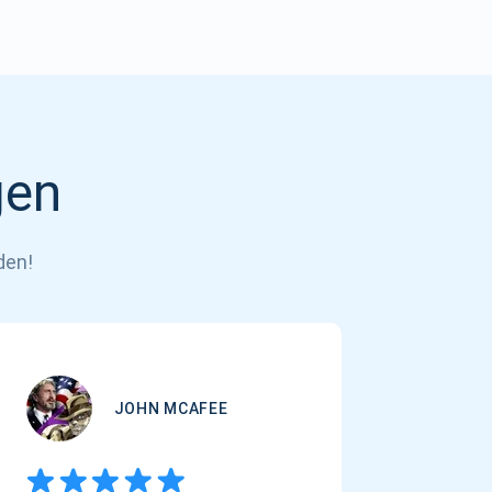
gen
den!
JOHN MCAFEE