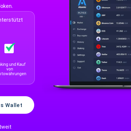
Token.
nterstützt
king und Kauf
von
ptowährungen
s Wallet
tweit