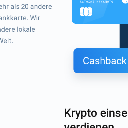
hr als 20 andere
ankkarte. Wir
dere lokale
elt.
nieren Sie Updates
Besuchen Sie unse
e der Erste, der die neuesten Projekt-Updates und Krypt
YouTube
gen erhält
ort@atomicwallet.io
Krypto eins
Abonnieren
1000.000
verdienen