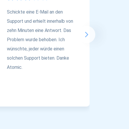
Schickte eine E-Mail an den
Wenn Si
Support und erhielt innerhalb von
einer M
zehn Minuten eine Antwort. Das
sind, sc
Problem wurde behoben. Ich
@atomic
wünschte, jeder würde einen
an das T
solchen Support bieten. Danke
Atomic.