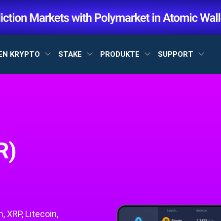
EN KRYPTO
STAKE
PRODUKTE
SUPPORT
R)
 XRP, Litecoin,