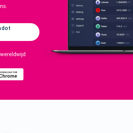
ns.
adot
 wereldwijd