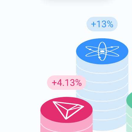
Abon
Ontvang
supp