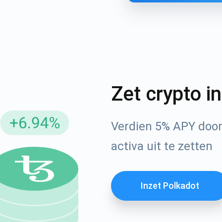
Zet crypto i
Verdien 5% APY door
neer u op updates
activa uit te zetten
Check ons ​​You
 als eerste de nieuwste projectupdates en cryptogidse
ort@atomicwallet.io
Inzet Polkadot
Abonneren
1000.000