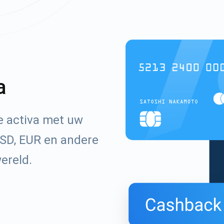
a
e activa met uw
SD, EUR en andere
wereld.