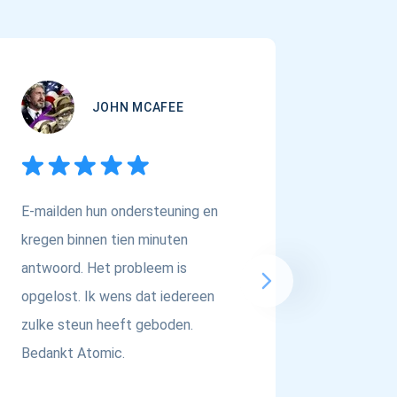
JOHN MCAFEE
E-mailden hun ondersteuning en
Als je o
kregen binnen tien minuten
Multi-As
antwoord. Het probleem is
dan in 
opgelost. Ik wens dat iedereen
respect 
zulke steun heeft geboden.
Bedankt Atomic.