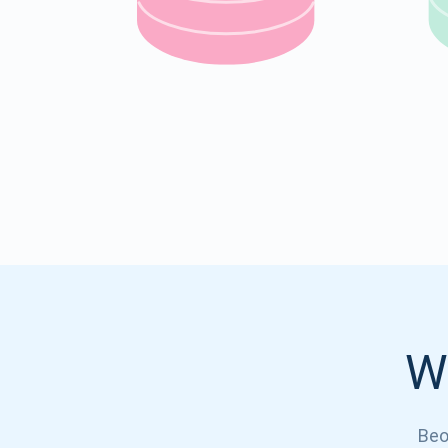
W
Beo