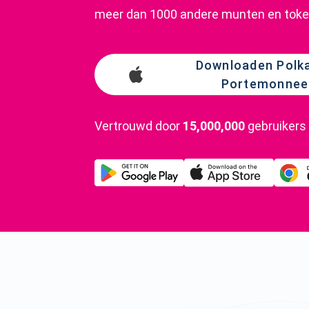
meer dan 1000 andere munten en toke
Downloaden Polk
Portemonnee
Vertrouwd door
15,000,000
gebruikers