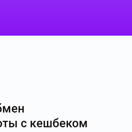
бмен
юты с кешбеком