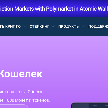
ТЬ КРИПТО
СТЕЙКИНГ
ПРОДУКТЫ
ПОДДЕР
 Кошелек
птовалюты: Gridcoin,
лее 1000 монет и токенов.