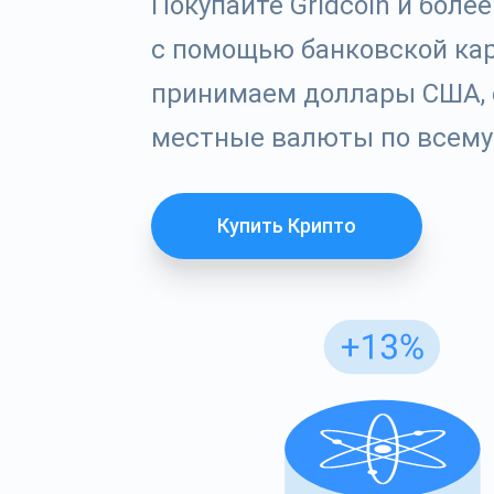
Покупайте Gridcoin и более
с помощью банковской ка
принимаем доллары США, 
местные валюты по всему
Купить Крипто
Под
Получа
по крип
supp