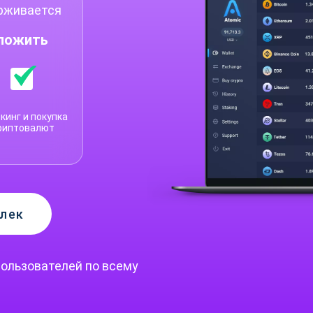
ерживается
дложить
кинг и покупка
риптовалют
елек
ользователей по всему