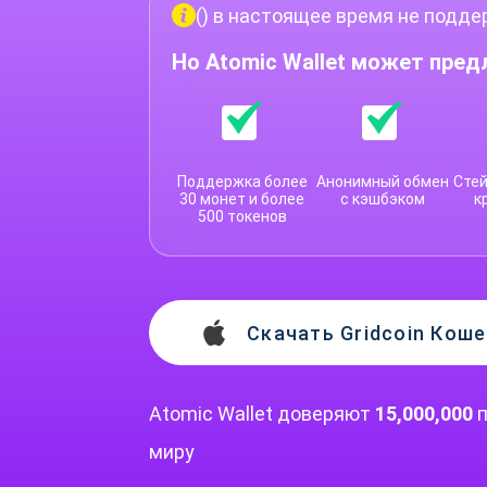
() в настоящее время не подд
Но Atomic Wallet может пре
Поддержка более
Анонимный обмен
Стей
30 монет и более
с кэшбэком
к
500 токенов
Скачать Gridcoin Кош
Atomic Wallet доверяют
15,000,000
п
миру