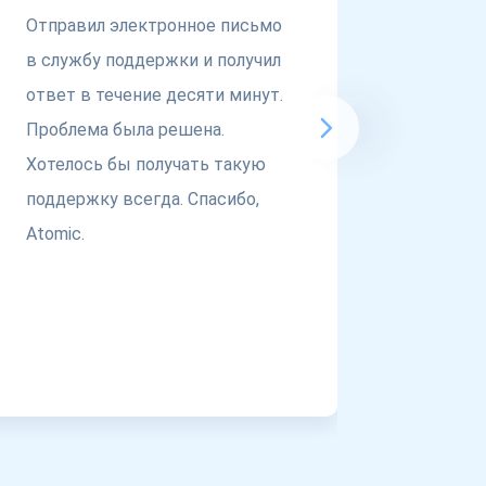
Отправил электронное письмо
Если в
в службу поддержки и получил
для не
ответ в течение десяти минут.
присмо
Проблема была решена.
@atomi
Хотелось бы получать такую
респек
поддержку всегда. Спасибо,
этим...
Atomic.