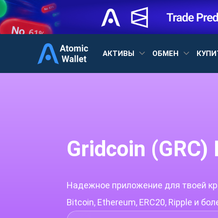
АКТИВЫ
ОБМЕН
КУПИ
Gridcoin (GRC)
Надежное приложение для твоей кри
Bitcoin, Ethereum, ERC20, Ripple и бо