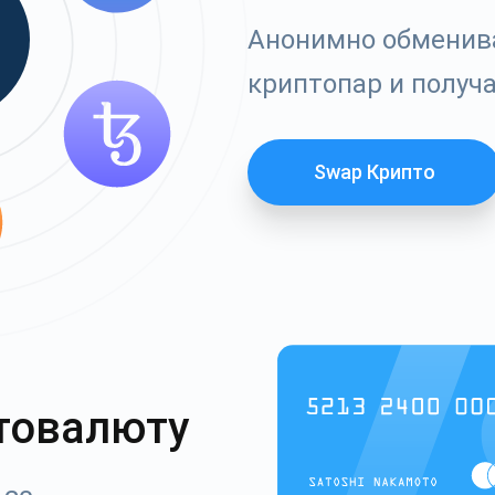
Анонимно обменива
криптопар и получ
Swap Крипто
товалюту