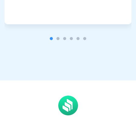
Abonnez-vous pour les mises à jour
Soyez le premier à recevoir les dernières mises à jour du
projet et les guides cryptographiques
support@atomicwallet.io