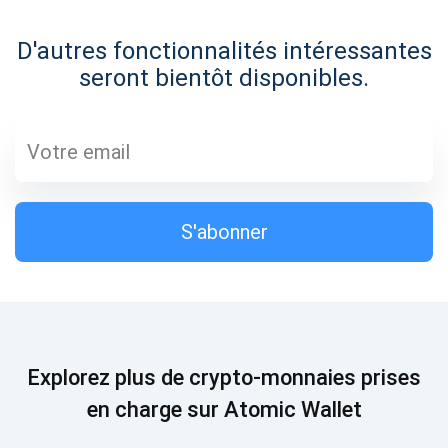
D'autres fonctionnalités intéressantes
S'abonner
700 000
seront bientôt disponibles.
Découvrez notre YouTube
Atomic
S'abonner
S'ABONNER
S'abonner
Explorez plus de crypto-monnaies prises
en charge sur Atomic Wallet