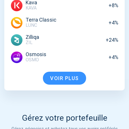
Kava
+8%
KAVA
Terra Classic
+4%
LUNC
Zilliqa
+24%
ZIL
Osmosis
+4%
OSMO
VOIR PLUS
Gérez votre portefeuille
Gérez, négociez et achetez tous vos avoirs préférés