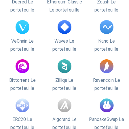
Decred Le
Ethereum Classic
Zcash Le
portefeuille
Le portefeuille
portefeuille
VeChain Le
Waves Le
Nano Le
portefeuille
portefeuille
portefeuille
Bittorrent Le
Zilliqa Le
Ravencoin Le
portefeuille
portefeuille
portefeuille
ERC20 Le
Algorand Le
PancakeSwap Le
portefeuille
portefeuille
portefeuille