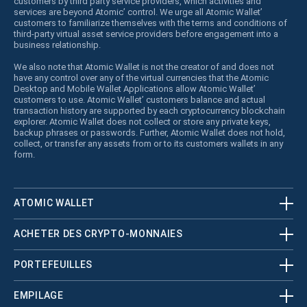
customers by third party service providers, which activities and
services are beyond Atomic’ control. We urge all Atomic Wallet’
customers to familiarize themselves with the terms and conditions of
third-party virtual asset service providers before engagement into a
business relationship.
We also note that Atomic Wallet is not the creator of and does not
have any control over any of the virtual currencies that the Atomic
Desktop and Mobile Wallet Applications allow Atomic Wallet’
customers to use. Atomic Wallet’ customers balance and actual
transaction history are supported by each cryptocurrency blockchain
explorer. Atomic Wallet does not collect or store any private keys,
backup phrases or passwords. Further, Atomic Wallet does not hold,
collect, or transfer any assets from or to its customers wallets in any
form.
ATOMIC WALLET
ACHETER DES CRYPTO-MONNAIES
PORTEFEUILLES
EMPILAGE