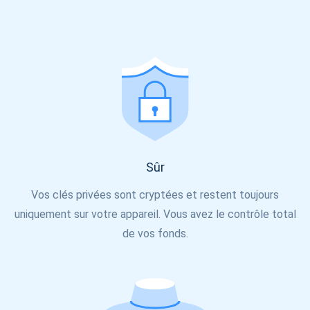
Sûr
Abonnez-vous pour les mises à jour
Vos clés privées sont cryptées et restent toujours
Soyez le premier à recevoir les dernières mises à jour du
uniquement sur votre appareil. Vous avez le contrôle total
projet et les guides cryptographiques
de vos fonds.
support@atomicwallet.io