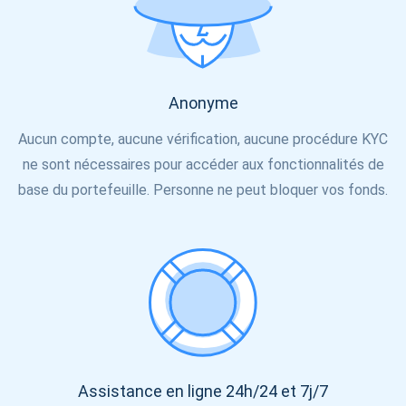
S'abonner
700 000
Découvrez notre YouTube
Atomic
Anonyme
S'abonner
Aucun compte, aucune vérification, aucune procédure KYC
S'ABONNER
ne sont nécessaires pour accéder aux fonctionnalités de
base du portefeuille. Personne ne peut bloquer vos fonds.
Assistance en ligne 24h/24 et 7j/7