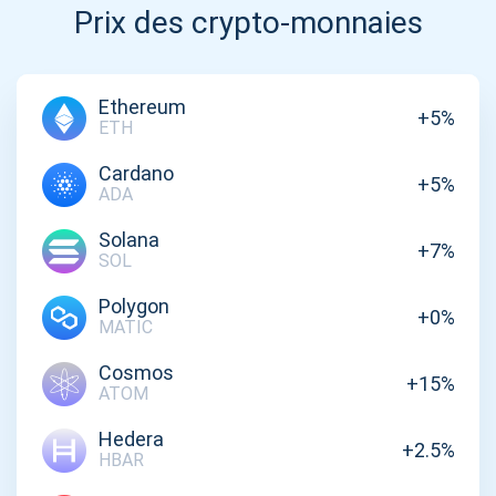
Prix des crypto-monnaies
Ethereum
+5%
ETH
Cardano
+5%
ADA
Solana
+7%
SOL
Polygon
+0%
MATIC
Cosmos
+15%
ATOM
Hedera
+2.5%
HBAR